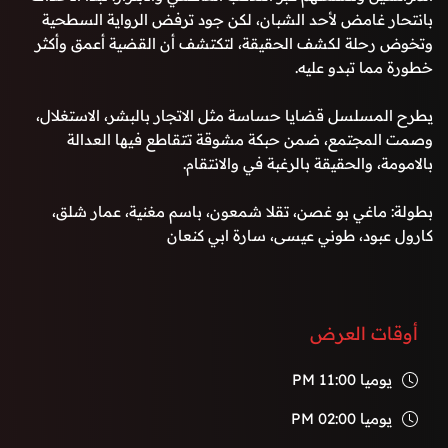
بانتحار غامض لأحد الشبان، لكن جود ترفض الرواية السطحية
وتخوض رحلة لكشف الحقيقة، لتكتشف أن القضية أعمق وأكثر
خطورة مما تبدو عليه.
يطرح المسلسل قضايا حساسة مثل الاتجار بالبشر، الاستغلال،
وصمت المجتمع، ضمن حبكة مشوقة تتقاطع فيها العدالة
بالامومة، والحقيقة بالرغبة في والانتقام.
بطولة: ماغي بو غصن، تقلا شمعون، باسم مغنية، عمار شلق،
كارول عبود، طوني عيسى، سارة ابي كنعان
أوقات العرض
يوميا
11:00 PM
يوميا
02:00 PM