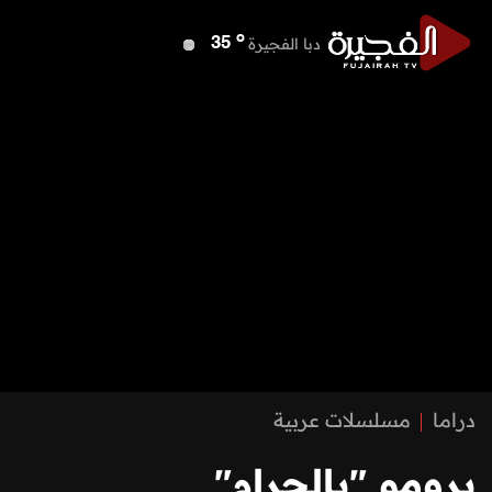
o
دبي
38
o
دبا الفجيرة
35
o
مسافي
35
o
الشارقة
37
o
عجمان
37
o
أم القيوين
37
o
راس الخيمة
38
o
الفجيرة
34
دراما
مسلسلات عربية
برومو "بالحرام"