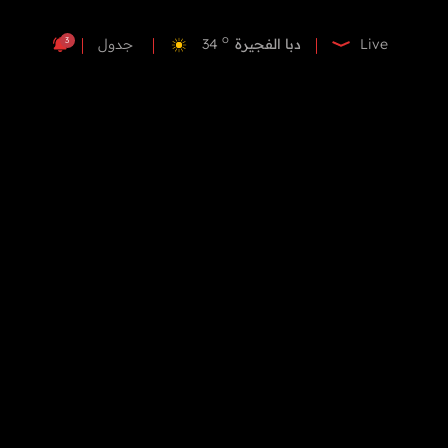
o
دبي
35
o
دبا الفجيرة
34
3
Live
جدول
o
مسافي
34
o
الشارقة
33
o
عجمان
33
o
أم القيوين
33
o
راس الخيمة
34
o
الفجيرة
33