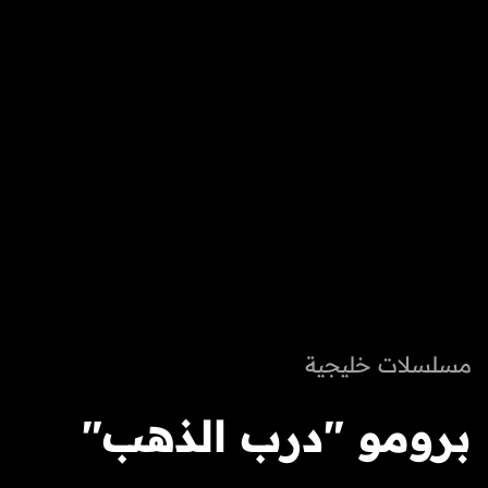
مسلسلات خليجية
برومو "درب الذهب"