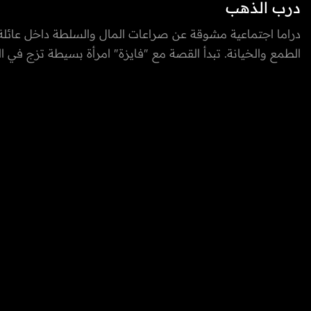
درب الذهب
دراما اجتماعية مشوقة عن صراعات المال والسلطة داخل عائل
الطمع والخيانة. تبدأ القصة مع "فايزة" امرأة بسيطة تزج في 
يضحي بها زوجها "سعد" هارباً من جريمة دبرها. بعد سنوات، تع
قوة وثراء، عازمة على استعادة أبنائها ومواجهة الرجل الذي دمر 
الانتقام والمصالح المشتركة وغسيل الاموال، تتصاعد المواجها
تحكمه الثروة والتحالفات الخفية، ليبقى السؤال: هل يمكن للعا
مجدد بعدما مزقها الذهب؟
بطولة: أحمد إيراج، شهد الياسين، طيف، باسمه حماده، حسن إ
باسم، غادة الزدجالي، مي عبدالله، عبد الله الطليحي، حنين حام