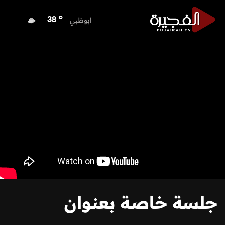
o
الفجيرة
37
o
ابوظبي
38
o
دبي
38
o
دبا الفجيرة
38
o
مسافي
38
o
الشارقة
37
o
عجمان
37
o
أم القيوين
37
o
راس الخيمة
39
o
الفجيرة
37
جلسة خاصة بعنوان