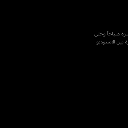
رة صباحاً وحتى
 بين الاستوديو
العادات
رات العربية
، الفن،