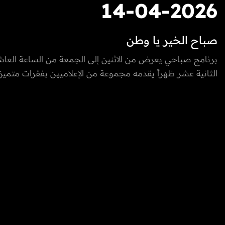
14-04-2026
صباح الخير يا وطن
برنامج صباحي يعرض من الاثنين إلى الجمعة من الساعة العاش
الثانية عشر ظهراً يقدمه مجموعة من الإعلاميين بفقرات متميزة
والخارج، يسلط الضوء على كل ما يعني الأسرة بمزيج مميز بين 
والتقاليد والتقدم والتطور الذي تشهده إمارة الفجيرة ودولة الإما
المتحدة، نستضيف من خلاله ضيوف مميزون يتحدثون عن الطب
التكنولوجيا، المغامرات، السنع الإماراتي والفعاليات.