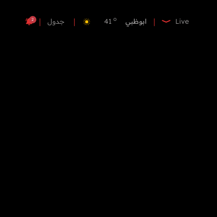
o
الفجيرة
38
o
ابوظبي
41
2
Live
جدول
o
دبي
40
o
دبا الفجيرة
40
o
مسافي
40
o
الشارقة
42
o
عجمان
40
o
أم القيوين
40
o
راس الخيمة
40
o
الفجيرة
38