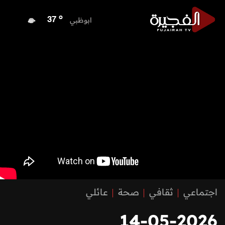
o
ابوظبي
37
o
دبي
36
o
دبا الفجيرة
36
o
مسافي
36
o
الشارقة
35
o
عجمان
35
o
أم القيوين
36
o
راس الخيمة
36
o
الفجيرة
36
اجتماعي
ثقافي
صحة
عائلي
14-05-2026