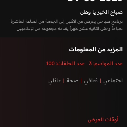
صباح الخير يا وطن
برنامج صباحي يعرض من الاثنين إلى الجمعة من الساعة العاشرة
صباحاً وحتى الثانية عشر ظهراً يقدمه مجموعة من الإعلاميين
بفقرات متميزة بين الاستوديو والخارج، يسلط الضوء على كل ما يعني
الأسرة بمزيج مميز بين العادات والتقاليد والتقدم والتطور الذي
المزيد من المعلومات
تشهده إمارة الفجيرة ودولة الإمارات العربية المتحدة، نستضيف من
خلاله ضيوف مميزون يتحدثون عن الطب، الفن، التكنولوجيا،
عدد المواسم:
3
عدد الحلقات:
100
المغامرات، السنع الإماراتي والفعاليات.
اجتماعي
ثقافي
صحة
عائلي
أوقات العرض