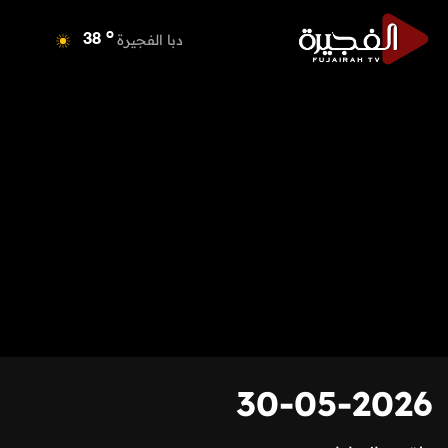
o
دبا الفجيرة
38
o
مسافي
38
o
الشارقة
40
o
عجمان
39
o
أم القيوين
39
o
راس الخيمة
40
o
الفجيرة
37
30-05-2026