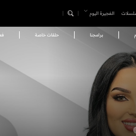
لسلات
الفجيرة اليوم
م
برامجنا
حلقات خاصة
فع