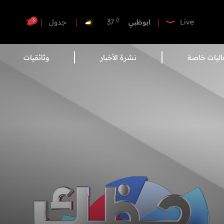
o
الفجيرة
33
o
ابوظبي
37
3
Live
جدول
o
دبي
36
o
دبا الفجيرة
35
اليات خاصة
نشرة الأخبار
وثائقيات
o
مسافي
35
o
الشارقة
34
o
عجمان
35
o
أم القيوين
35
o
راس الخيمة
34
o
الفجيرة
33