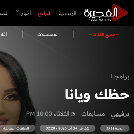
الرئيسية
البرامج
أخبار
المس
--جميع الفئات--
المسلسلات
أفلا
برامجنا
إستوديو الفجيرة
اجتماعي
ثقافي
من الاثنين إلى الجمعة 09:00 PM
المدة 53:55
بثت في 04 آب 2026 - 02:32
الحلقات السابقة