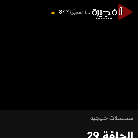
o
دبا الفجيرة
37
o
مسافي
37
o
الشارقة
42
o
عجمان
41
o
أم القيوين
40
o
راس الخيمة
40
o
الفجيرة
36
مسلسلات خليجية
الحلقة 29