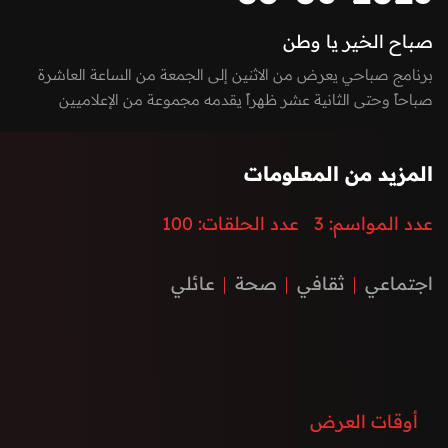
صباح الخير يا وطن
برنامج صباحي يعرض من الاثنين إلى الجمعة من الساعة العاشرة
صباحاً وحتى الثانية عشر ظهراً يقدمه مجموعة من الإعلاميين
بفقرات متميزة بين الاستوديو والخارج، يسلط الضوء على كل ما يعني
الأسرة بمزيج مميز بين العادات والتقاليد والتقدم والتطور الذي
المزيد من المعلومات
تشهده إمارة الفجيرة ودولة الإمارات العربية المتحدة، نستضيف من
خلاله ضيوف مميزون يتحدثون عن الطب، الفن، التكنولوجيا،
عدد المواسم:
3
عدد الحلقات:
100
المغامرات، السنع الإماراتي والفعاليات.
اجتماعي
ثقافي
صحة
عائلي
أوقات العرض