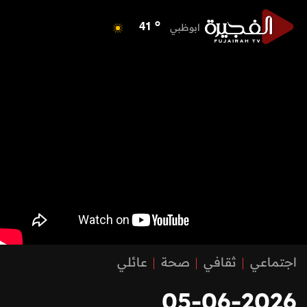
o
ابوظبي
41
o
دبي
39
o
دبا الفجيرة
38
o
مسافي
38
o
الشارقة
41
o
عجمان
39
o
أم القيوين
39
o
راس الخيمة
38
o
الفجيرة
37
اجتماعي
ثقافي
صحة
عائلي
05-06-2026