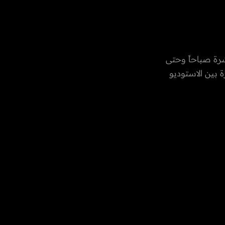
رة صباحاً وحتى
 بين الاستوديو
العادات
رات العربية
، الفن،