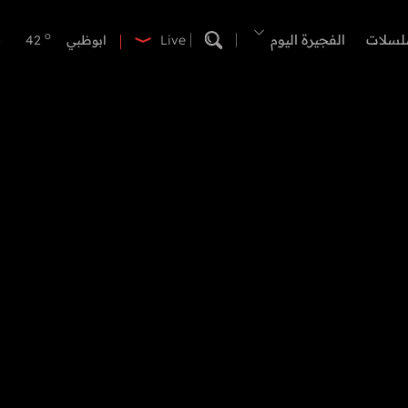
o
الفجيرة
36
o
لسلات
الفجيرة اليوم
ابوظبي
42
Live
o
دبي
40
o
دبا الفجيرة
37
o
مسافي
37
o
الشارقة
42
o
عجمان
40
o
أم القيوين
40
o
راس الخيمة
40
o
الفجيرة
36