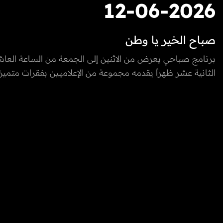
12-06-2026
صباح الخير يا وطن
برنامج صباحي يعرض من الاثنين إلى الجمعة من الساعة العاش
الثانية عشر ظهراً يقدمه مجموعة من الإعلاميين بفقرات متميزة
والخارج، يسلط الضوء على كل ما يعني الأسرة بمزيج مميز بين 
والتقاليد والتقدم والتطور الذي تشهده إمارة الفجيرة ودولة الإما
المتحدة، نستضيف من خلاله ضيوف مميزون يتحدثون عن الطب
التكنولوجيا، المغامرات، السنع الإماراتي والفعاليات.