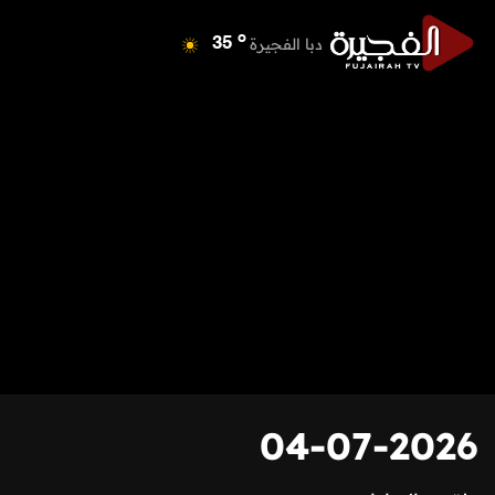
o
دبا الفجيرة
35
o
مسافي
35
o
الشارقة
42
o
عجمان
41
o
أم القيوين
39
o
راس الخيمة
39
o
الفجيرة
35
04-07-2026