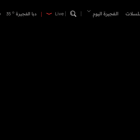
o
دبي
40
o
لسلات
الفجيرة اليوم
دبا الفجيرة
35
Live
o
مسافي
35
o
الشارقة
40
o
عجمان
40
o
أم القيوين
40
o
راس الخيمة
41
o
الفجيرة
33