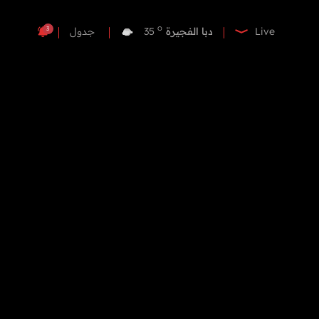
o
دبي
36
o
دبا الفجيرة
35
3
Live
جدول
o
مسافي
35
o
الشارقة
34
o
عجمان
34
o
أم القيوين
34
o
راس الخيمة
33
o
الفجيرة
35