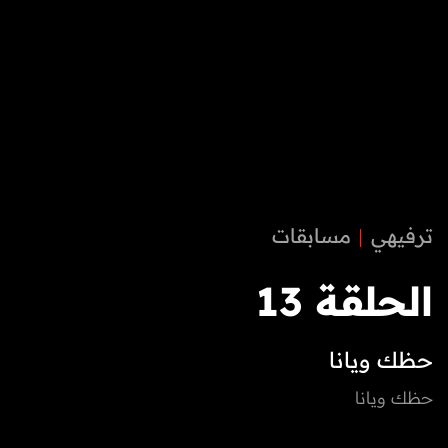
ترفيهي
مسابقات
الحلقة 13
حظك ويانا
حظك ويانا