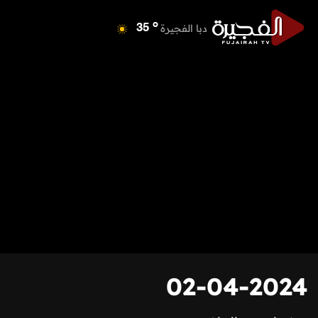
o
دبا الفجيرة
35
o
مسافي
35
o
الشارقة
41
o
عجمان
41
o
أم القيوين
40
o
راس الخيمة
40
o
الفجيرة
35
02-04-2024