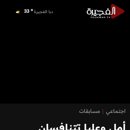
o
دبا الفجيرة
33
o
مسافي
33
o
الشارقة
33
o
عجمان
33
o
أم القيوين
33
o
راس الخيمة
34
o
الفجيرة
33
اجتماعي
مسابقات
أمل وعليا تتنافسان