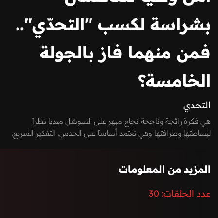
بشراسة لكسب "التحدّي"..
فمن منهما فاز بالجولة
الخامسة؟
التحدي
هي فكرة رائجة وناجحة نجاح مبهر على السوشل ميديا نظراً
لبساطتها وطرافتها وهي تعتمد أساساً على الحدس، التفكير السريع،
والذكاء الإجتماعي. كل حلقة يتنافس شخصان في خمس جولات كحد
أقصى لمعرفة "مين ورا الشاشة؟" .
المزيد من المعلومات
عدد الحلقات:
30