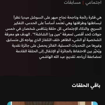
اجتماعي
مسابقات
هي فكرة رائجة وناجحة نجاح مبهر على السوشل ميديا نظراً
لبساطتها وطرافتها وهي تعتمد أساساً على الحدس، التفكير
السريع، والذكاء الإجتماعي. كل حلقة يتنافس شخصان في خمس
جولات كحد أقصى لمعرفة "مين ورا الشاشة؟" . الهدف هو معرفة
الشخصية أو الشيء الظاهر خلف التلفاز الذي يواجه كل متسابق.
وغيرها من التحديات المسلية، الفائز يحصل على جائزة نقدية
ويُخيَّر بين الاحتفاظ بالجائزة أو الإنتقال إلى الحلقة القادمة
لمضاعفة أرباحه. تقديم: عبد الله الهاشمي
باقي الحلقات