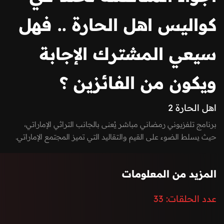
كواليس اهل الحارة .. فهل
سيعي المشترك الإجابة
ويكون من الفائزين ؟
اهل الحارة 2
برنامج تلفزيوني رمضاني مباشر يُعنى بالجانب التراثي الإماراتي،
حيث يسلط الضوء على القيم والتقاليد التي تميز المجتمع الإماراتي.
يهدف البرنامج إلى إحياء الموروث الثقافي، وتعريف الجمهور بالتقاليد
والعادات الأصيلة، من خلال تسليط الضوء على حياة الحارات القديمة
المزيد من المعلومات
وأجوائها الاجتماعية المفعمة بالتكاتف والتآزر.
تقديم: ندى جمال، ثائر صياح، علي اليماحي
عدد الحلقات:
33