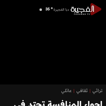
o
دبي
38
o
دبا الفجيرة
35
o
مسافي
35
o
الشارقة
37
o
عجمان
37
o
أم القيوين
37
o
راس الخيمة
37
o
الفجيرة
34
تراثي
ثقافي
عائلي
اجواء المنافسة تحتد في