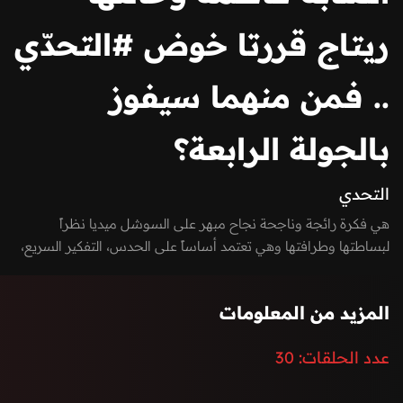
ريتاج قررتا خوض #التحدّي
.. فمن منهما سيفوز
بالجولة الرابعة؟
التحدي
هي فكرة رائجة وناجحة نجاح مبهر على السوشل ميديا نظراً
لبساطتها وطرافتها وهي تعتمد أساساً على الحدس، التفكير السريع،
والذكاء الإجتماعي. كل حلقة يتنافس شخصان في خمس جولات كحد
أقصى لمعرفة "مين ورا الشاشة؟" .
المزيد من المعلومات
عدد الحلقات:
30