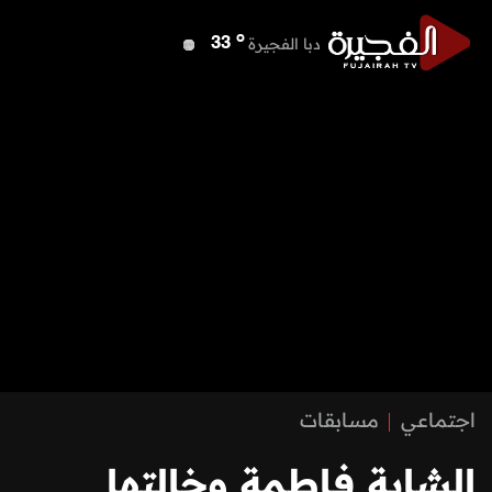
o
دبا الفجيرة
33
o
مسافي
33
o
الشارقة
35
o
عجمان
35
o
أم القيوين
36
o
راس الخيمة
33
o
الفجيرة
33
اجتماعي
مسابقات
الشابة فاطمة وخالتها