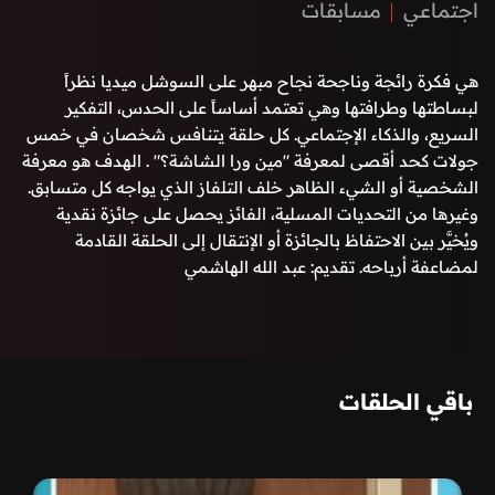
اجتماعي
مسابقات
هي فكرة رائجة وناجحة نجاح مبهر على السوشل ميديا نظراً
لبساطتها وطرافتها وهي تعتمد أساساً على الحدس، التفكير
السريع، والذكاء الإجتماعي. كل حلقة يتنافس شخصان في خمس
جولات كحد أقصى لمعرفة "مين ورا الشاشة؟" . الهدف هو معرفة
الشخصية أو الشيء الظاهر خلف التلفاز الذي يواجه كل متسابق.
وغيرها من التحديات المسلية، الفائز يحصل على جائزة نقدية
ويُخيَّر بين الاحتفاظ بالجائزة أو الإنتقال إلى الحلقة القادمة
لمضاعفة أرباحه. تقديم: عبد الله الهاشمي
باقي الحلقات