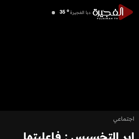
o
دبا الفجيرة
35
o
مسافي
35
o
الشارقة
38
o
عجمان
37
o
أم القيوين
37
o
راس الخيمة
37
o
الفجيرة
34
اجتماعي
ابر التخسيس : فاعليتها