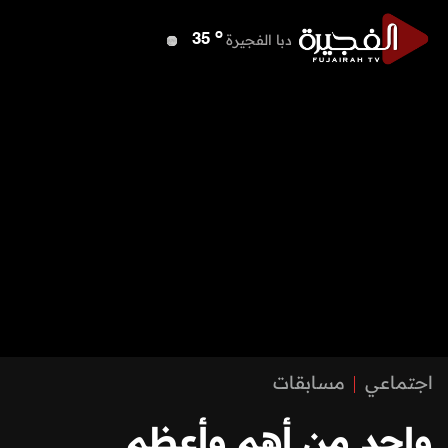
o
دبا الفجيرة
35
o
مسافي
35
o
الشارقة
37
o
عجمان
37
o
أم القيوين
37
o
راس الخيمة
37
o
الفجيرة
34
اجتماعي
مسابقات
واحد من أهم وأعظم