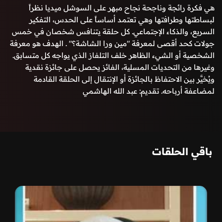
هي فكرة رائجة وناجحة نجاح مبهر على السوشل ميديا نظراً
لبساطتها وطرافتها وهي تعتمد أساساً على الحدس، التفكير
السريع، والذكاء الإجتماعي. كل حلقة يتنافس شخصان في خمس
جولات كحد أقصى لمعرفة "مين ورا الشاشة؟" . الهدف هو معرفة
الشخصية أو الشيء الظاهر خلف التلفاز الذي يواجه كل متسابق.
وغيرها من التحديات المسلية، الفائز يحصل على جائزة نقدية
ويُخيَّر بين الاحتفاظ بالجائزة أو الإنتقال إلى الحلقة القادمة
لمضاعفة أرباحه. تقديم: عبد الله الهاشمي
باقي الحلقات