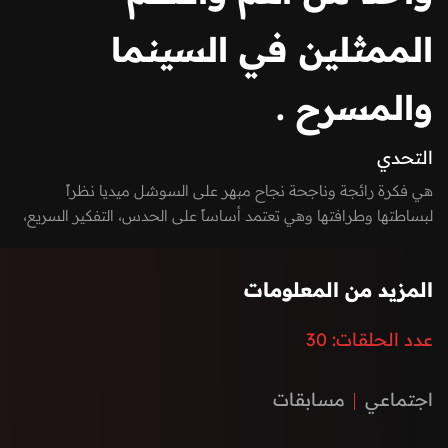
الممثلين في السينما
والمسرح .
التحدي
هي فكرة رائجة وناجحة نجاح مبهر على السوشل ميديا نظراً
لبساطتها وطرافتها وهي تعتمد أساساً على الحدس، التفكير السريع،
والذكاء الإجتماعي. كل حلقة يتنافس شخصان في خمس جولات كحد
أقصى لمعرفة "مين ورا الشاشة؟" .
المزيد من المعلومات
عدد الحلقات:
30
اجتماعي
مسابقات