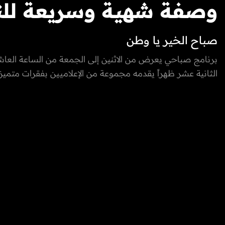
وصفة شهية وسريعة للنب
صباح الخير يا وطن
من الشيف فاطمة خليفة..
برنامج صباحي يعرض من الاثنين إلى الجمعة من الساعة العاش
الثانية عشر ظهراً يقدمه مجموعة من الإعلاميين بفقرات متميزة
المكونات!
والخارج، يسلط الضوء على كل ما يعني الأسرة بمزيج مميز بين 
والتقاليد والتقدم والتطور الذي تشهده إمارة الفجيرة ودولة الإما
المتحدة، نستضيف من خلاله ضيوف مميزون يتحدثون عن الطب
التكنولوجيا، المغامرات، السنع الإماراتي والفعاليات.