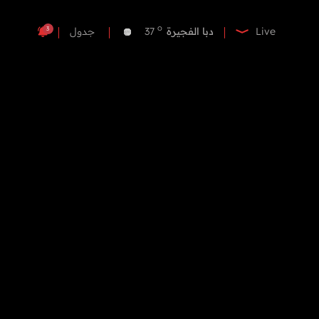
o
دبي
37
o
دبا الفجيرة
37
3
Live
جدول
o
مسافي
37
o
الشارقة
37
o
عجمان
36
o
أم القيوين
36
o
راس الخيمة
38
o
الفجيرة
36