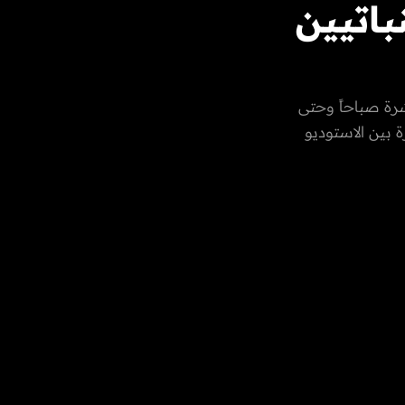
اتيين
 اليكم
رة صباحاً وحتى
 بين الاستوديو
العادات
رات العربية
، الفن،