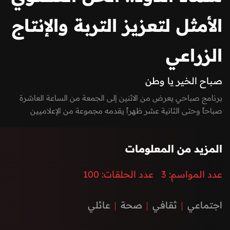
الأمثل لتعزيز التربة والإنتاج
الزراعي
صباح الخير يا وطن
برنامج صباحي يعرض من الاثنين إلى الجمعة من الساعة العاشرة
صباحاً وحتى الثانية عشر ظهراً يقدمه مجموعة من الإعلاميين
بفقرات متميزة بين الاستوديو والخارج، يسلط الضوء على كل ما يعني
الأسرة بمزيج مميز بين العادات والتقاليد والتقدم والتطور الذي
المزيد من المعلومات
تشهده إمارة الفجيرة ودولة الإمارات العربية المتحدة، نستضيف من
خلاله ضيوف مميزون يتحدثون عن الطب، الفن، التكنولوجيا،
عدد المواسم:
3
عدد الحلقات:
100
المغامرات، السنع الإماراتي والفعاليات.
اجتماعي
ثقافي
صحة
عائلي