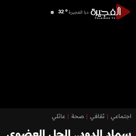
o
دبا الفجيرة
32
o
مسافي
32
o
الشارقة
39
o
عجمان
40
o
أم القيوين
40
o
راس الخيمة
38
o
الفجيرة
31
اجتماعي
ثقافي
صحة
عائلي
سماد الدود.. الحل العضوي