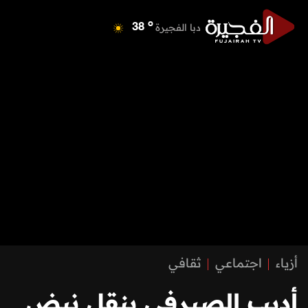
o
دبا الفجيرة
38
o
مسافي
38
o
الشارقة
41
o
عجمان
39
o
أم القيوين
39
o
راس الخيمة
38
o
الفجيرة
37
أزياء
اجتماعي
ثقافي
أديب الصيرفي ينقل نبض