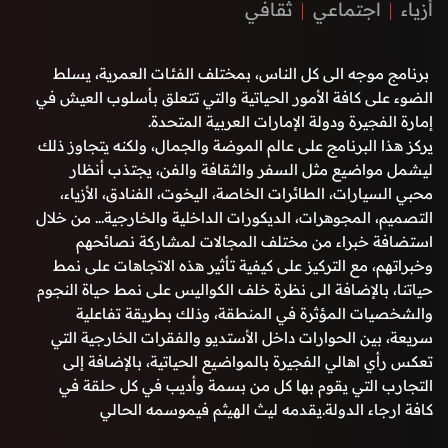
أزياء
اجتماعي
ثقافي
برنامج موجه الى كل الناس، بمختلف الفئات العمرية، يسلط
الضوء على كافة الأمور الحياتية والتي تتعلق بأسلوب العيش في
إمارة الفجيرة ودولة الإمارات العربية المتحدة.
يركز هذا البرنامج على عالم الموضة والجمال، ولكنه يتجاوز ذلك
ليشمل مواضيع مثل السفر والثقافة والفن، يجتذب أنظار
محبي السيارات، الطائرات الخاصة، اليخوت، الفنادق، الأزياء،
التصميم، المجوهرات، الديكورات الداخلية والخارجية... من خلال
استضافة خبراء من مختلف المجالات لمشاركة نصائحهم
وخبراتهم، مع التركيز على كيفية تأثير هذه الاتجاهات على نمط
حياتنا، بالإضافة الى نظرة خلف الكواليس على نمط حياة النجوم
والشخصيات المؤثرة في المنطقة، وذلك بطريقة تفاعلية
سريعة، بين الحوارات داخل الأستديو والفقرات الخارجية التي
تعكس رأي اهالي الفجيرة بالمواضيع الحياتية، بالإضافة إلى
التجارب التي يقوم بها كل من بسمة وأديب في كل حلقة في
كافة ارجاء الدولة.يقدمه ليث الهيثم فيموسمه الحالي