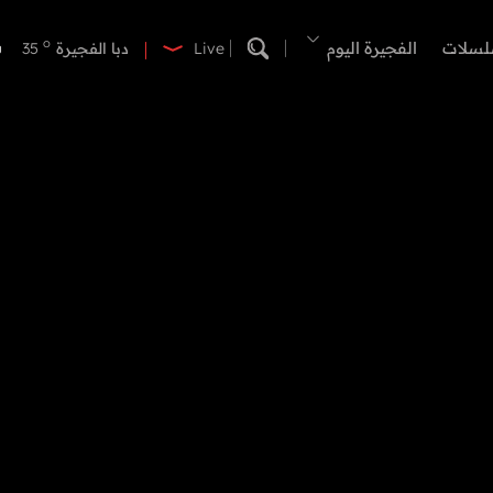
o
دبي
38
o
لسلات
الفجيرة اليوم
دبا الفجيرة
35
Live
o
مسافي
35
o
الشارقة
38
o
عجمان
37
o
أم القيوين
37
o
راس الخيمة
38
o
الفجيرة
34