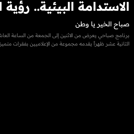
الاستدامة البيئية.. رؤية 
صباح الخير يا وطن
لمستقبل أخضر
برنامج صباحي يعرض من الاثنين إلى الجمعة من الساعة العاش
الثانية عشر ظهراً يقدمه مجموعة من الإعلاميين بفقرات متميزة
والخارج، يسلط الضوء على كل ما يعني الأسرة بمزيج مميز بين 
والتقاليد والتقدم والتطور الذي تشهده إمارة الفجيرة ودولة الإما
المتحدة، نستضيف من خلاله ضيوف مميزون يتحدثون عن الطب
التكنولوجيا، المغامرات، السنع الإماراتي والفعاليات.