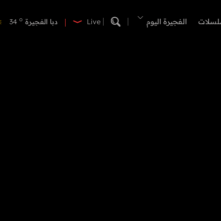
o
دبي
40
o
لسلات
الفجيرة اليوم
دبا الفجيرة
34
Live
o
مسافي
34
o
الشارقة
41
o
عجمان
41
o
أم القيوين
40
o
راس الخيمة
41
o
الفجيرة
33