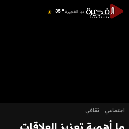
o
دبا الفجيرة
35
o
مسافي
35
o
الشارقة
42
o
عجمان
40
o
أم القيوين
39
o
راس الخيمة
39
o
الفجيرة
35
اجتماعي
ثقافي
ما أهمية تعزيز العلاقات