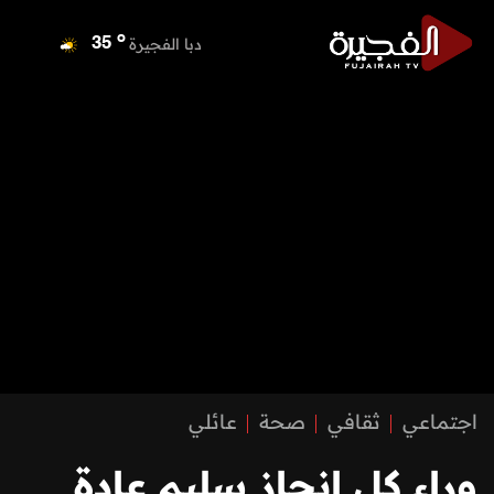
o
دبا الفجيرة
35
o
مسافي
35
o
الشارقة
36
o
عجمان
35
o
أم القيوين
36
o
راس الخيمة
34
o
الفجيرة
33
اجتماعي
ثقافي
صحة
عائلي
وراء كل انجاز سليم عادة