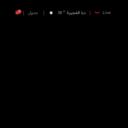
o
دبي
38
o
دبا الفجيرة
38
3
Live
جدول
o
مسافي
38
o
الشارقة
37
o
عجمان
37
o
أم القيوين
37
o
راس الخيمة
39
o
الفجيرة
37