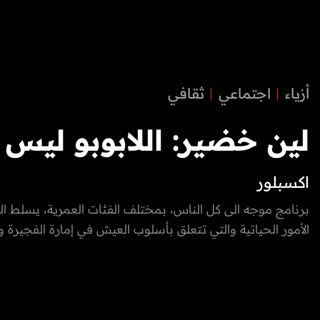
أزياء
اجتماعي
ثقافي
لين خضير: اللابوبو ليس تر
ُاكسبلور
جديداً.. تاريخه يعود لعام 2016
برنامج موجه الى كل الناس، بمختلف الفئات العمرية، يسلط ال
الأمور الحياتية والتي تتعلق بأسلوب العيش في إمارة الفجيرة ود
العربية المتحدة.