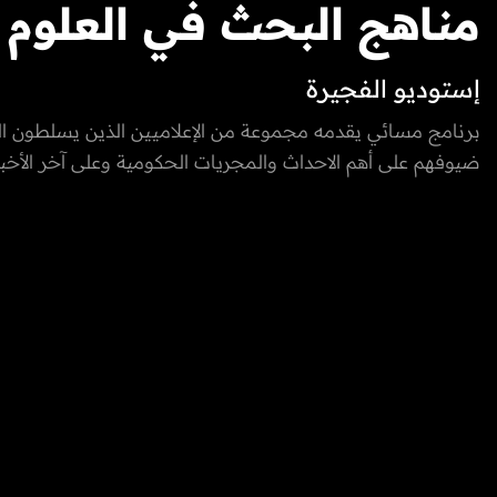
مناهج البحث في العلوم
إستوديو الفجيرة
الإنسانية
برنامج مسائي يقدمه مجموعة من الإعلاميين الذين يسلطون ا
ضيوفهم على أهم الاحداث والمجريات الحكومية وعلى آخر الأخبار
مواقع التواصل الاجتماعي في دولة الإمارات العربية المتحدة، من
التكنولوجية، الاقتصادية، الفنية وغيرها. كما يعكس صوت الشار
الفجيرة من خلال إشراك المواطنين والمقيمين بفقرات البرنامج 
Vox-pop و يستضيف البرنامج نخبة من الشخصيات المميزة
الرياضي والفني والحكومي بطابع حواري مميز وشيق.