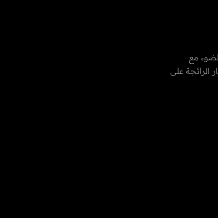
لضوء مع
 الرائجة على
ها السيادية،
ع في امارة
من خلال الـ
 في المجال