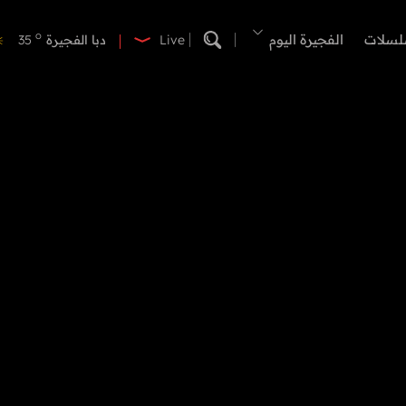
o
دبي
41
o
لسلات
الفجيرة اليوم
دبا الفجيرة
35
Live
o
مسافي
35
o
الشارقة
41
o
عجمان
40
o
أم القيوين
39
o
راس الخيمة
39
o
الفجيرة
34