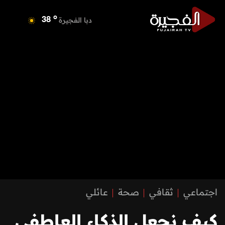
o
دبا الفجيرة
38
o
مسافي
38
o
الشارقة
41
o
عجمان
39
o
أم القيوين
39
o
راس الخيمة
40
o
الفجيرة
38
اجتماعي
ثقافي
صحة
عائلي
كيف نجعل الذكاء العاطفي