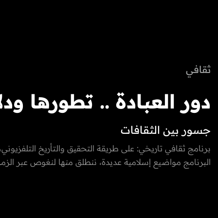
ثقافي
دور العبادة .. تطورها ودلا
جسور بين الثقافات
الروحية والمعمارية والثق
برنامج ثقافي تاريخي: على طريقة التحقيق والتأريخ التلفزيوني،
البرنامج مواضيع إسلامية عديدة، ننطلق منها لنغوص عبر الزم
في مختلف الديانات وال
عالم الأديان السماوية وغير السماوية، ويوثق القيم المشتركة بين
الأخرى، مع ربط المواضيع بمراجع إسلامية، ثقافية وصحية على