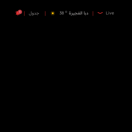
o
دبي
39
o
دبا الفجيرة
38
3
Live
جدول
o
مسافي
38
o
الشارقة
41
o
عجمان
39
o
أم القيوين
39
o
راس الخيمة
39
o
الفجيرة
38