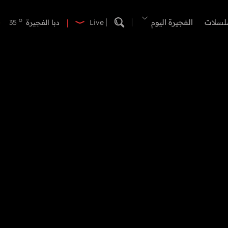
o
دبي
40
o
لسلات
الفجيرة اليوم
دبا الفجيرة
35
Live
o
مسافي
35
o
الشارقة
41
o
عجمان
41
o
أم القيوين
40
o
راس الخيمة
40
o
الفجيرة
35