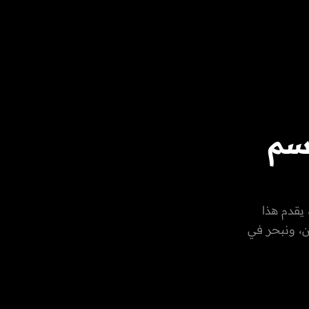
وسم
يان
 يقدم هذا
ن، ونبحر في
 الإسلام والأديان
 حد سواء.