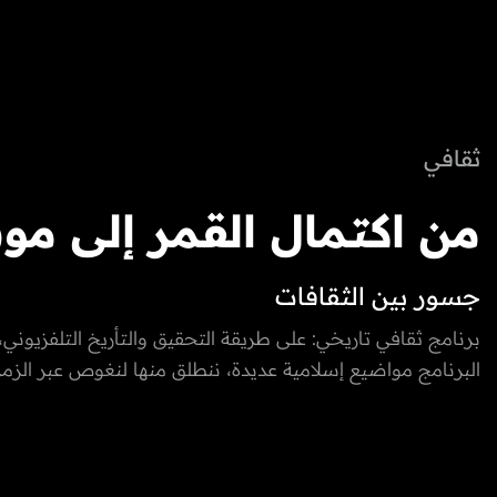
ثقافي
‎من اكتمال القمر إلى م
جسور بين الثقافات
الحصاد: كيف نسجت الأد
برنامج ثقافي تاريخي: على طريقة التحقيق والتأريخ التلفزيوني،
البرنامج مواضيع إسلامية عديدة، ننطلق منها لنغوص عبر الزم
أعيادها الدينية وربطتها
عالم الأديان السماوية وغير السماوية، ويوثق القيم المشتركة بين
الأخرى، مع ربط المواضيع بمراجع إسلامية، ثقافية وصحية على
بالطبيعة؟