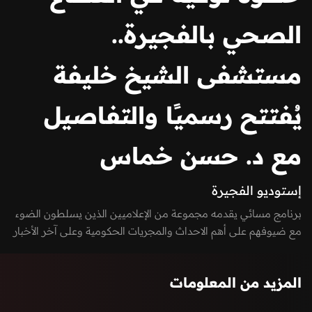
الصحي بالفجيرة..
مستشفى الشيخ خليفة
يُفتتح رسميًا والتفاصيل
مع د. حسن خماس
إستوديو الفجيرة
برنامج مسائي يقدمه مجموعة من الإعلاميين الذين يسلطون الضوء
مع ضيوفهم على أهم الاحداث والمجريات الحكومية وعلى آخر الأخبار
الرائجة على مواقع التواصل الاجتماعي في دولة الإمارات العربية
المتحدة، منها السيادية، التكنولوجية، الاقتصادية، الفنية وغيرها. كما
المزيد من المعلومات
يعكس صوت الشارع في امارة الفجيرة من خلال إشراك المواطنين
والمقيمين بفقرات البرنامج من خلال الـ Vox-pop و يستضيف