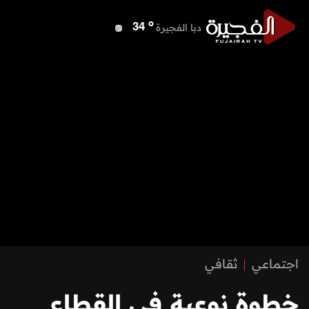
o
دبا الفجيرة
34
o
مسافي
34
o
الشارقة
39
o
عجمان
39
o
أم القيوين
39
o
راس الخيمة
39
o
الفجيرة
32
اجتماعي
ثقافي
خطوة نوعية في القطاع