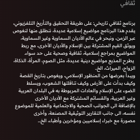
ثقافي
برنامج ثقافي تاريخي: على طريقة التحقيق والتأريخ التلفزيوني،
يقدم هذا البرنامج مواضيع إسلامية عديدة، ننطلق منها لنغوص
عبر الزمن، ونبحر في عالم الأديان السماوية وغير السماوية،
ويوثق القيم المشتركة بين الإسلام والأديان الأخرى، مع ربط
المواضيع بمراجع إسلامية، ثقافية وصحية على حد سواء.
يطرح المذيع مواضيع دينية عديدة، مثل الصوم، المرأة، الذكاة،
الزواج، الميراث، الخ..
ويبدأ بعرضها من المنظور الإسلامي، ويغوص بتاريخ القصة
وكيف بدأت على الأرض وكيف تناقلتها الشعوب، ويسلط
الضوء على الإسلام والعادات المربوطة به في البلدان العربية
وغير العربية، والقسائم المشتركة مع الأديان الأخرى
بالإضافة الى الجوانب الصحية والاجتماعية والعلمية للموضوع
نفسه، الى جانب التقارير التوثيقية المصنعة، وأخرى
مصورة مع خبراء إسلاميين ومؤخرين وأطباء، الخ...