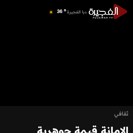
o
دبا الفجيرة
36
o
مسافي
36
o
الشارقة
42
o
عجمان
41
o
أم القيوين
40
o
راس الخيمة
39
o
الفجيرة
35
ثقافي
الامانة قيمة جوهرية