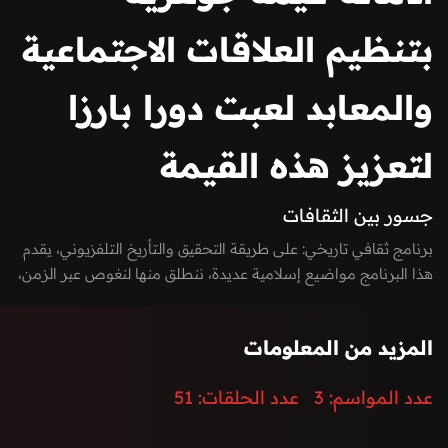
بتنظيم العلاقات الاجتماعية
والمعابد لعبت دورا بارزا
لتعزيز هذه القيمة
جسور بين الثقافات
برنامج ثقافي تاريخي: على طريقة التحقيق والتأريخ التلفزيوني، يقدم
هذا البرنامج مواضيع إسلامية عديدة، ننطلق منها لنغوص عبر الزمن،
ونبحر في عالم الأديان السماوية وغير السماوية، ويوثق القيم
المشتركة بين الإسلام والأديان الأخرى، مع ربط المواضيع بمراجع
المزيد من المعلومات
إسلامية، ثقافية وصحية على حد سواء.
عدد المواسم:
3
عدد الحلقات:
51