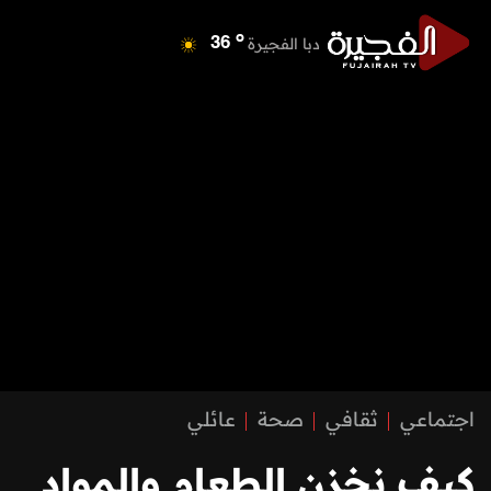
o
دبا الفجيرة
36
o
مسافي
36
o
الشارقة
42
o
عجمان
41
o
أم القيوين
40
o
راس الخيمة
39
o
الفجيرة
35
اجتماعي
ثقافي
صحة
عائلي
كيف نخزن الطعام والمواد