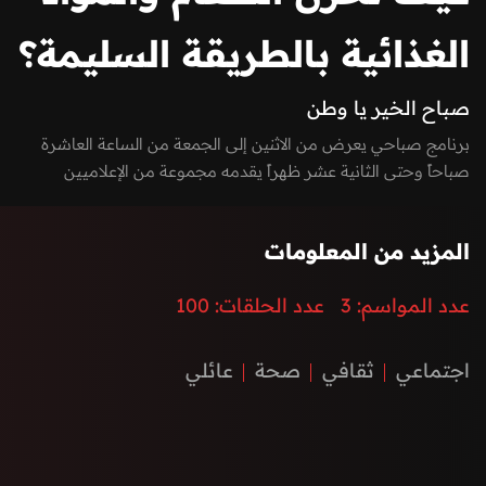
الغذائية بالطريقة السليمة؟
صباح الخير يا وطن
برنامج صباحي يعرض من الاثنين إلى الجمعة من الساعة العاشرة
صباحاً وحتى الثانية عشر ظهراً يقدمه مجموعة من الإعلاميين
بفقرات متميزة بين الاستوديو والخارج، يسلط الضوء على كل ما يعني
الأسرة بمزيج مميز بين العادات والتقاليد والتقدم والتطور الذي
المزيد من المعلومات
تشهده إمارة الفجيرة ودولة الإمارات العربية المتحدة، نستضيف من
خلاله ضيوف مميزون يتحدثون عن الطب، الفن، التكنولوجيا،
عدد المواسم:
3
عدد الحلقات:
100
المغامرات، السنع الإماراتي والفعاليات.
اجتماعي
ثقافي
صحة
عائلي