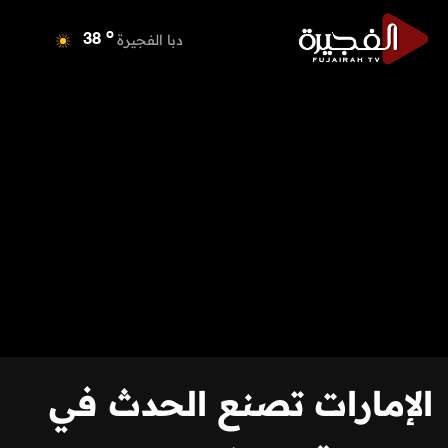
o
دبا الفجيرة
38
o
مسافي
38
o
الشارقة
38
o
عجمان
37
o
أم القيوين
36
o
راس الخيمة
37
o
الفجيرة
36
الإمارات تصنع الحدث في