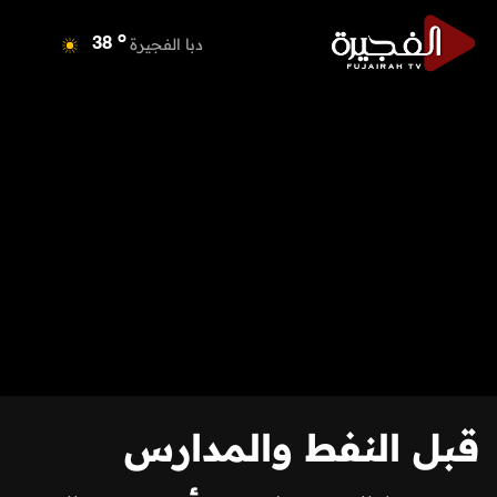
o
دبا الفجيرة
38
o
مسافي
38
o
الشارقة
40
o
عجمان
39
o
أم القيوين
39
o
راس الخيمة
40
o
الفجيرة
36
قبل النفط والمدارس