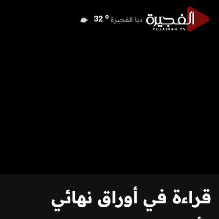
o
دبا الفجيرة
32
o
مسافي
32
o
الشارقة
36
o
عجمان
36
o
أم القيوين
35
o
راس الخيمة
36
o
الفجيرة
32
قراءة في أوراق نهائي