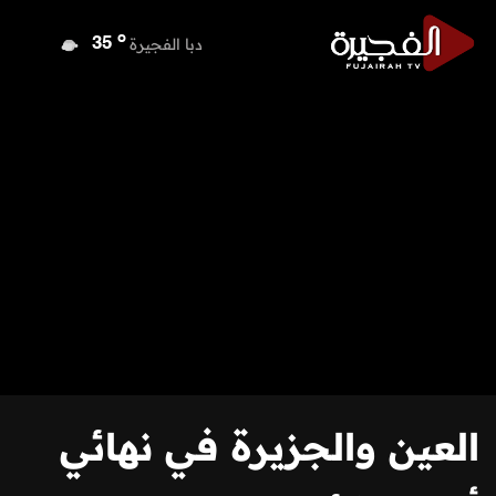
o
دبا الفجيرة
35
o
مسافي
35
o
الشارقة
36
o
عجمان
35
o
أم القيوين
36
o
راس الخيمة
35
o
الفجيرة
34
العين والجزيرة في نهائي