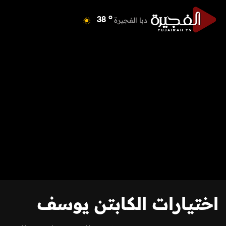
o
دبا الفجيرة
38
o
مسافي
38
o
الشارقة
41
o
عجمان
39
o
أم القيوين
39
o
راس الخيمة
38
o
الفجيرة
37
اختيارات الكابتن يوسف