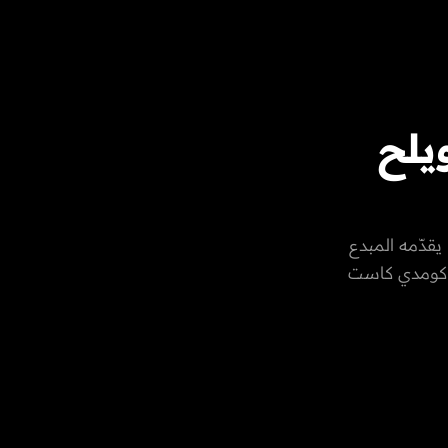
يلح
 والرد
يقدّمه المبدع
 كومدي كاست
ر السوشيال
ف الطريفة التي