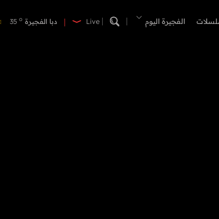
o
دبي
41
o
لسلات
الفجيرة اليوم
دبا الفجيرة
35
Live
o
مسافي
35
o
الشارقة
41
o
عجمان
40
o
أم القيوين
39
o
راس الخيمة
41
o
الفجيرة
34