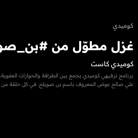
كوميدي
غزل مطوّل من #بن_صو
كوميدي كاست
بحق #ابراهيم_الحمادي ..
برنامج ترفيهي كوميدي يجمع بين الطرافة والحوارات العفوية، 
علي صالح عوض المعروف باسم بن صويلح. في كل حلقة من
يفاجئ الجميع!
يستضيف مجموعة من أبرز نجوم الكوميديا والممثلين ومشاهي
ميديا، حيث يتحدثون عن مسيرتهم وتجاربهم المضحكة والمواق
واجهوها داخل وخارج الوسط الفني.