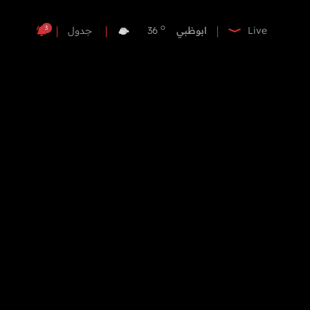
o
الفجيرة
35
o
ابوظبي
36
3
Live
جدول
o
دبي
35
o
دبا الفجيرة
35
o
مسافي
35
o
الشارقة
34
o
عجمان
34
o
أم القيوين
34
o
راس الخيمة
33
o
الفجيرة
35