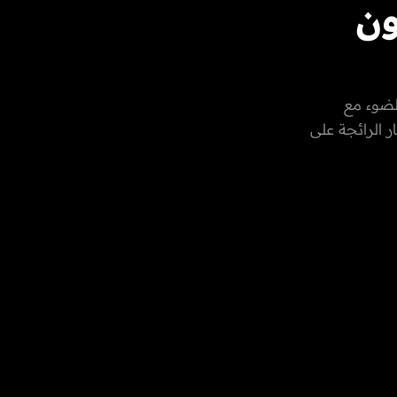
ون
لضوء مع
 الرائجة على
2026 مؤكداً
ها السيادية،
ع في امارة
من خلال الـ
 في المجال