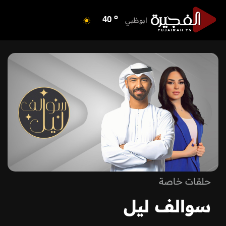
o
ابوظبي
40
o
دبي
40
o
دبا الفجيرة
35
o
مسافي
35
o
الشارقة
41
o
عجمان
41
o
أم القيوين
40
o
راس الخيمة
40
o
الفجيرة
35
حلقات خاصة
سوالف ليل