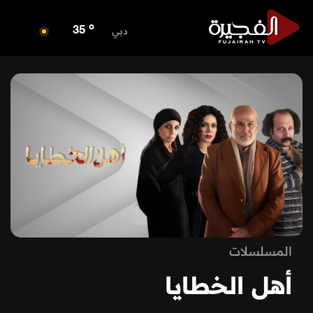
o
ابوظبي
35
o
دبي
35
o
دبا الفجيرة
35
o
مسافي
35
o
الشارقة
34
o
عجمان
34
o
أم القيوين
34
o
راس الخيمة
34
o
الفجيرة
35
المسلسلات
أهل الخطايا