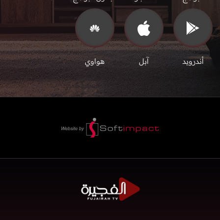
أندرويد
آبل
هواوي