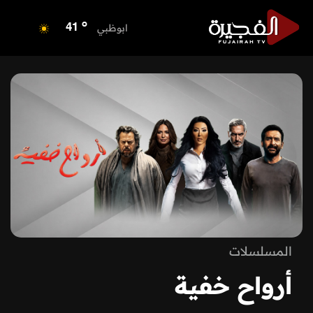
o
الفجيرة
38
o
ابوظبي
41
o
دبي
40
o
دبا الفجيرة
39
o
مسافي
39
o
الشارقة
42
o
عجمان
40
o
أم القيوين
40
o
راس الخيمة
40
o
الفجيرة
38
المسلسلات
أرواح خفية