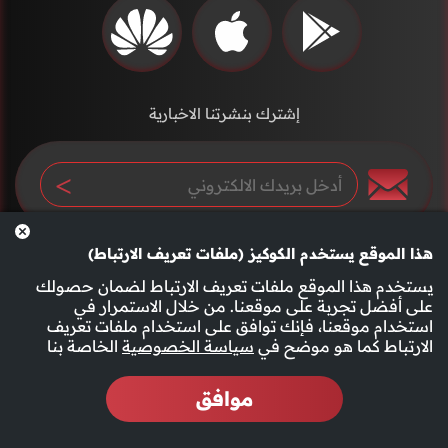
إشترك بنشرتنا الاخبارية
هذا الموقع يستخدم الكوكيز (ملفات تعريف الارتباط)
يستخدم هذا الموقع ملفات تعريف الارتباط لضمان حصولك
على أفضل تجربة على موقعنا. من خلال الاستمرار في
استخدام موقعنا، فإنك توافق على استخدام ملفات تعريف
سياسة الخصوصية
الأحكام والشروط
الارتباط كما هو موضح في
سياسة الخصوصية
الخاصة بنا
موافق
2026 جميع الحقوق محفوظة قناة الفجيرة