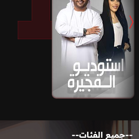
--جميع الفئات--