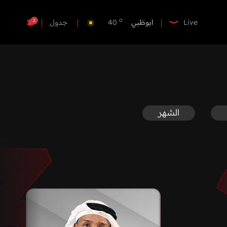
o
الفجيرة
36
o
ابوظبي
40
2
Live
جدول
o
دبي
39
o
دبا الفجيرة
37
o
مسافي
37
o
الشارقة
40
o
عجمان
39
o
أم القيوين
39
o
راس الخيمة
40
o
الفجيرة
36