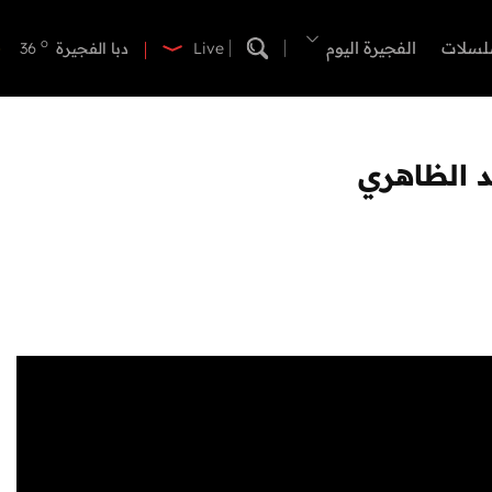
o
دبي
39
o
لسلات
الفجيرة اليوم
دبا الفجيرة
36
Live
o
مسافي
36
o
الشارقة
40
o
عجمان
40
د الظاهري
o
أم القيوين
39
o
راس الخيمة
40
o
الفجيرة
35