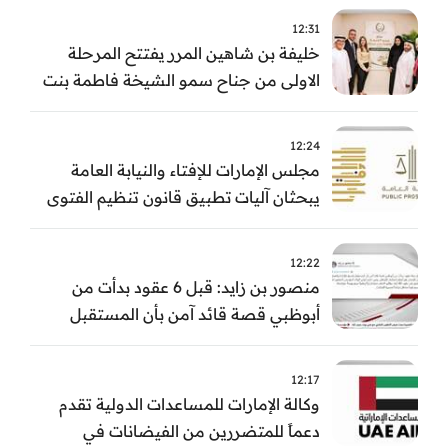
12:31
خليفة بن شاهين المرر يفتتح المرحلة
الاولى من جناح سمو الشيخة فاطمة بنت
مبارك للجراحة النسائية والتوليد في
مستشفى المقاصد
12:24
مجلس الإمارات للإفتاء والنيابة العامة
يبحثان آليات تطبيق قانون تنظيم الفتوى
وضبط المخالفات
12:22
منصور بن زايد: قبل 6 عقود بدأت من
أبوظبي قصة قائد آمن بأن المستقبل
يُصنع بالإرادة والعمل
12:17
وكالة الإمارات للمساعدات الدولية تقدم
دعماً للمتضررين من الفيضانات في