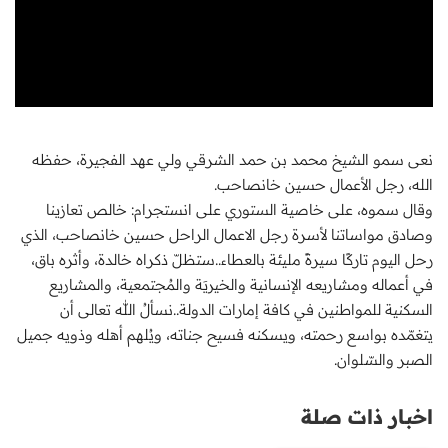
نعى سمو الشيخ محمد بن حمد الشرقي ولي عهد الفجيرة، حفظه
الله، رجل الأعمال حسين خانصاحب.
وقال سموه، على خاصية الستوري على انستجرام: خالص تعازينا
وصادق مواساتنا لأسرة رجل الاعمال الراحل حسين خانصاحب، الذي
رحل اليوم تاركًا سيرةً مليئة بالعطاء..ستظلّ ذكراه خالدة، وأثره باق،
في أعماله ومشاريعه الإنسانية والخيريَة والمُجتمعية، والمشاريع
السكنية للمواطنين في كافة إمارات الدولة..نسألُ اللّٰه تعالى أن
يتغمّده بواسع رحمته، ويسكنه فسيح جناته، ويُلهم أهله وذويه جميل
الصبر والسّلوان.
اخبار ذات صلة