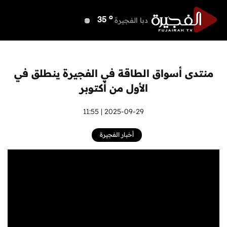
o
دبي
38
o
دبا الفجيرة
35
o
مسافي
35
o
الشارقة
37
o
عجمان
37
منتدى أسواق الطاقة في الفجيرة ينطلق في
o
أم القيوين
37
الأول من أكتوبر
o
راس الخيمة
37
o
الفجيرة
2025-09-29 | 11:55
34
أخبار الفجيرة