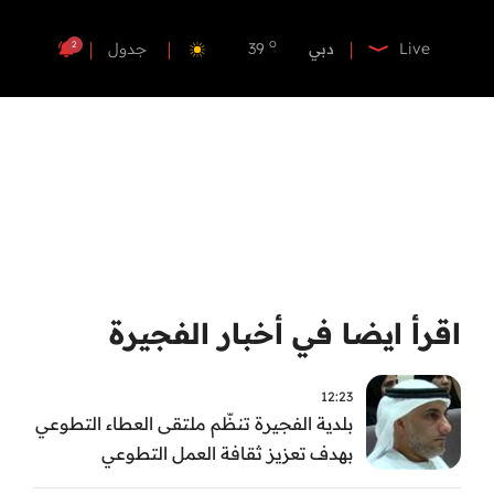
o
ابوظبي
39
o
دبي
39
2
Live
جدول
o
دبا الفجيرة
38
o
مسافي
38
o
الشارقة
39
o
عجمان
39
o
أم القيوين
39
o
راس الخيمة
40
o
الفجيرة
38
اقرأ ايضا في أخبار الفجيرة
12:23
بلدية الفجيرة تنظّم ملتقى العطاء التطوعي
بهدف تعزيز ثقافة العمل التطوعي