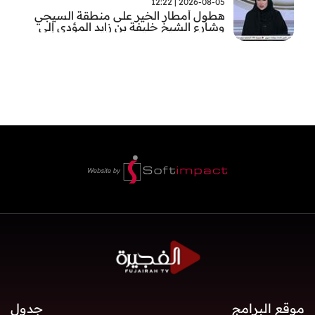
2026-08-05 | 12:22
هطول أمطار الخير على منطقة السيجي
وشارع الشيخ خليفة بن زايد المؤدي إلى
الفجيرة
موقع البرامج
جدول