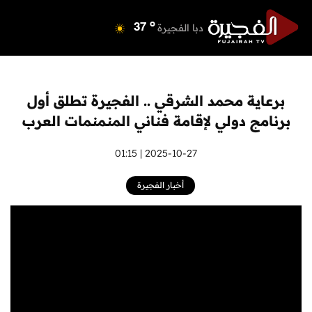
o
دبي
39
o
دبا الفجيرة
37
o
مسافي
37
o
الشارقة
41
o
عجمان
40
برعاية محمد الشرقي .. الفجيرة تطلق أول
o
أم القيوين
39
برنامج دولي لإقامة فناني المنمنمات العرب
o
راس الخيمة
38
o
الفجيرة
2025-10-27 | 01:15
36
أخبار الفجيرة